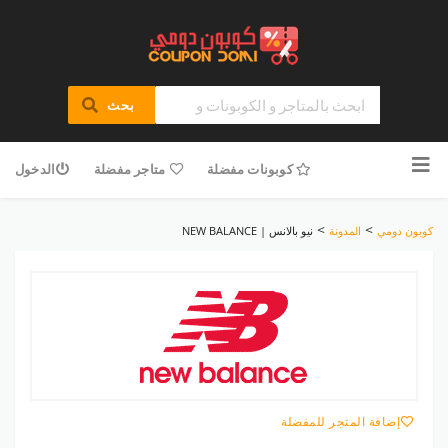
بحث
تخطى
للمحتوى
كوبونات مفضلة
متاجر مفضلة
الدخول
>
>
كوبون دومي
المدونة
نيو بالانس | NEW BALANCE
إضافة المتجر للمفضلة