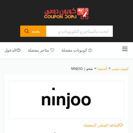
بحث
تخطى
للمحتوى
كوبونات مفضلة
متاجر مفضلة
الدخول
>
>
كوبون دومي
المدونة
نينجو | NINJOO
إضافة المتجر للمفضلة