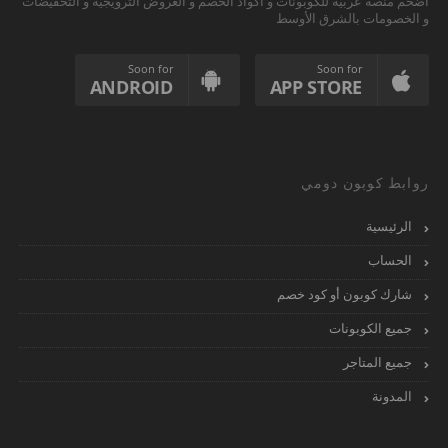
أضخم منصة عربية للكوبونات و أكواد الخصم و العروض الترويجية و التخفيضات
و الخصومات بالشرق الأوسط
Soon for
Soon for
ANDROID
APP STORE
روابط كوبون دومي
الرئيسية
الحساب
شارك كوبون أو كود خصم
جميع الكوبونات
جميع المتاجر
المدونة