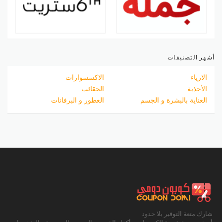
أشهر التصنيفات
الازياء
الاكسسوارات
الأحذية
الحقائب
العناية بالبشرة و الجسم
العطور و البرفانات
شارك متعة التوفير بلا حدود