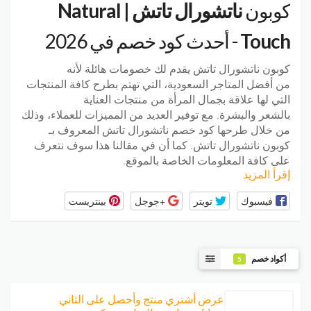
كوبون
ناتشورال تاتش | Natural
Touch
- أحدث كود خصم في 2026
كوبون
ناتشورال
تاتش
يقدم لك خصومات هائلة
لأنه
من
أفضل
المتاجر
السعودية
،
التي
تهتم
بطرح
كافة
المنتجات
التي
لها
علاقة
بجمال
المرأة
من
منتجات
العناية
بالشعر
والبشرة
.
مع
توفير
العديد
من
المميزات
للعملاء
،
وذلك
من
خلال
طرحها
كود
خصم
ناتشورال
تاتش
المعروف
بـ
كوبون
ناتشورال
تاتش
.
كما
أن
في
مقالنا
هذا
سوف
نتعرف
على
كافة
المعلومات
الخاصة
بالموقع
.
إقرأ المزيد
فيسبوك
تويتر
+جوجل
بينتريست
أكواد خصم
5
عرض أشتري منتج وأحصل على الثاني