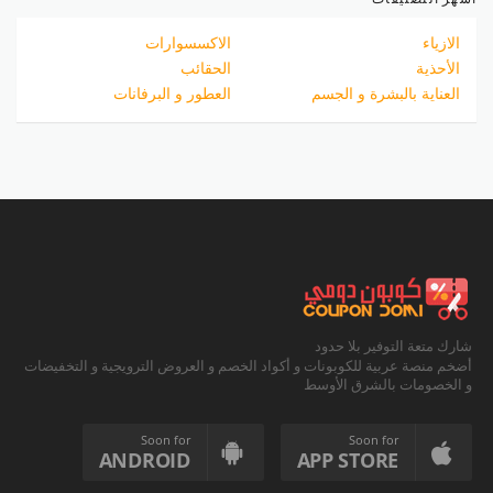
الازياء
الاكسسوارات
الأحذية
الحقائب
العناية بالبشرة و الجسم
العطور و البرفانات
شارك متعة التوفير بلا حدود
أضخم منصة عربية للكوبونات و أكواد الخصم و العروض الترويجية و التخفيضات
و الخصومات بالشرق الأوسط
Soon for
Soon for
ANDROID
APP STORE