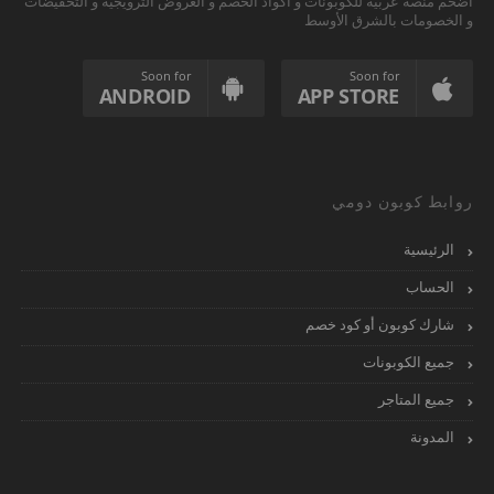
أضخم منصة عربية للكوبونات و أكواد الخصم و العروض الترويجية و التخفيضات
و الخصومات بالشرق الأوسط
Soon for
Soon for
ANDROID
APP STORE
روابط كوبون دومي
الرئيسية
الحساب
شارك كوبون أو كود خصم
جميع الكوبونات
جميع المتاجر
المدونة