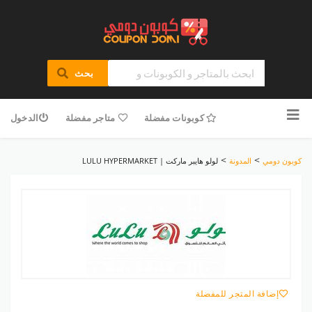
بحث
تخطى
للمحتوى
كوبونات مفضلة
متاجر مفضلة
الدخول
>
>
كوبون دومي
المدونة
لولو هايبر ماركت | LULU HYPERMARKET
إضافة المتجر للمفضلة