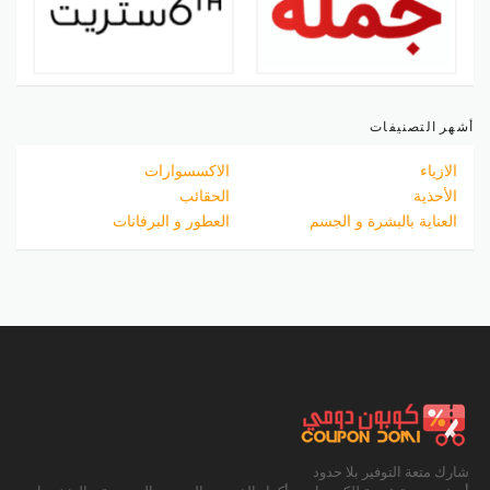
أشهر التصنيفات
الازياء
الاكسسوارات
الأحذية
الحقائب
العناية بالبشرة و الجسم
العطور و البرفانات
شارك متعة التوفير بلا حدود