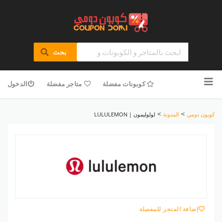
بحث
تخطى
للمحتوى
كوبونات مفضلة
متاجر مفضلة
الدخول
>
>
كوبون دومي
المدونة
لولوليمون | LULULEMON
إضافة المتجر للمفضلة