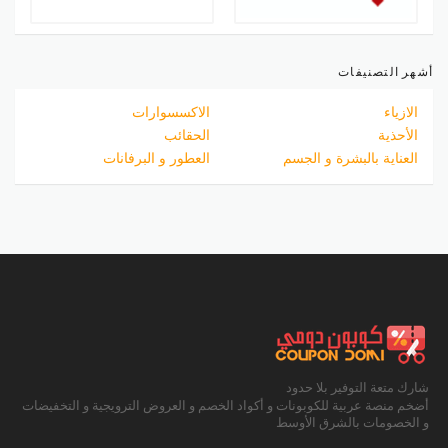
أشهر التصنيفات
الازياء
الاكسسوارات
الأحذية
الحقائب
العناية بالبشرة و الجسم
العطور و البرفانات
شارك متعة التوفير بلا حدود
أضخم منصة عربية للكوبونات و أكواد الخصم و العروض الترويجية و التخفيضات
و الخصومات بالشرق الأوسط