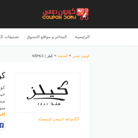
تخطى
للمحتوى
الرئيسية
المتاجر و مواقع التسوق
تصنيفات ال
>
>
كوبون دومي
المدونة
كيلز | KIEHLS
كو
كوب
حيث
منت
سوف
إقر
إضافة المتجر للمفضلة