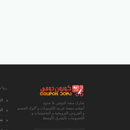
رواب
ال
شارك متعة التوفير بلا حدود
أضخم منصة عربية للكوبونات و أكواد الخصم
ال
و العروض الترويجية و التخفيضات و
الخصومات بالشرق الأوسط
شا
جم