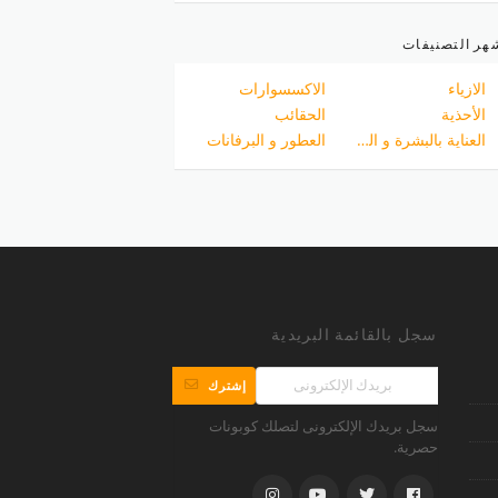
هر التصنيفات
الازياء
الاكسسوارات
الأحذية
الحقائب
العناية بالبشرة و الجسم
العطور و البرفانات
سجل بالقائمة البريدية
إشترك
سجل بريدك الإلكترونى لتصلك كوبونات
حصرية.