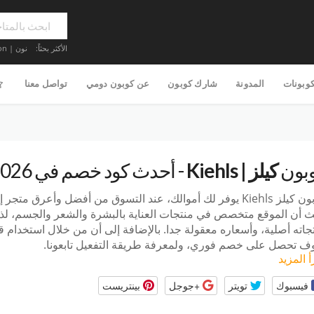
الأكثر بحثاً:
نون | Noon
كوبونات
المدونة
شارك كوبون
عن كوبون دومي
تواصل معنا
بون
كيلز | Kiehls
- أحدث كود خصم في 2026
ون كيلز
Kiehls يوفر لك أموالك، عند التسوق من أفضل وأعرق متجر إ
 أن الموقع متخصص في منتجات العناية بالبشرة والشعر والجسم، لذلك
جاته أصلية، وأسعاره معقولة جدا. بالإضافة إلى أن من خلال استخدام 
 تحصل على خصم فوري، ولمعرفة طريقة التفعيل تابعونا.
أ المزيد
فيسبوك
تويتر
+جوجل
بينتريست