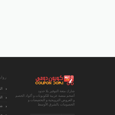
رواب
ال
شارك متعة التوفير بلا حدود
أضخم منصة عربية للكوبونات و أكواد الخصم
ال
و العروض الترويجية و التخفيضات و
الخصومات بالشرق الأوسط
شا
جم