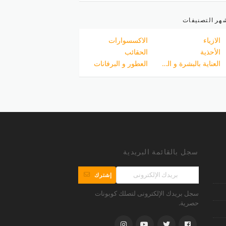
هر التصنيفات
الازياء
الاكسسوارات
الأحذية
الحقائب
العناية بالبشرة و الجسم
العطور و البرفانات
سجل بالقائمة البريدية
إشترك
سجل بريدك الإلكترونى لتصلك كوبونات
حصرية.