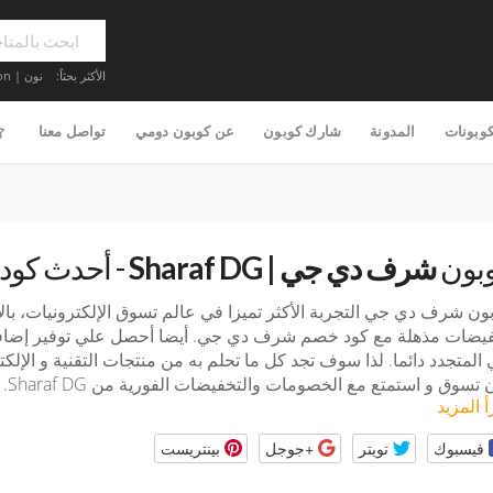
الأكثر بحثاً:
نون | Noon
كوبونات
المدونة
شارك كوبون
عن كوبون دومي
تواصل معنا
بون
شرف دي جي | Sharaf DG
- أحدث كود خ
ون شرف دي جي التجربة الأكثر تميزا في عالم تسوق الإلكترونيات، 
يضات مذهلة مع كود خصم شرف دي جي. أيضا أحصل علي توفير إضا
المتجدد دائما. لذا سوف تجد كل ما تحلم به من منتجات التقنية و الإلكتر
ن تسوق و استمتع مع الخصومات والتخفيضات الفورية من Sharaf DG.
أ المزيد
فيسبوك
تويتر
+جوجل
بينتريست