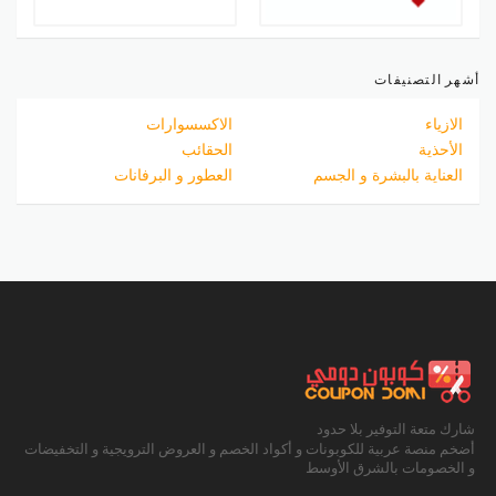
أشهر التصنيفات
الازياء
الاكسسوارات
الأحذية
الحقائب
العناية بالبشرة و الجسم
العطور و البرفانات
شارك متعة التوفير بلا حدود
أضخم منصة عربية للكوبونات و أكواد الخصم و العروض الترويجية و التخفيضات
و الخصومات بالشرق الأوسط