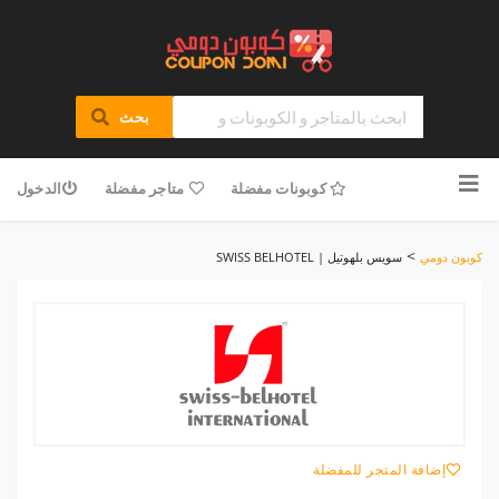
بحث
تخطى
للمحتوى
كوبونات مفضلة
متاجر مفضلة
الدخول
>
كوبون دومي
سويس بلهوتيل | SWISS BELHOTEL
إضافة المتجر للمفضلة