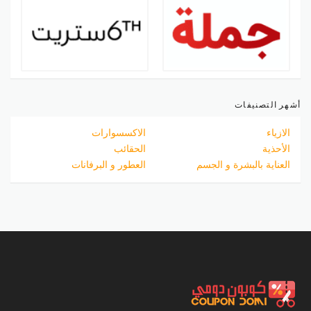
أشهر التصنيفات
الازياء
الاكسسوارات
الأحذية
الحقائب
العناية بالبشرة و الجسم
العطور و البرفانات