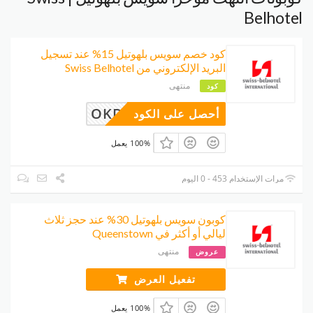
Belhotel
كود خصم سويس بلهوتيل 15% عند تسجيل
البريد الإلكتروني من Swiss Belhotel
منتهى
كود
OKDIRECT
أحصل على الكود
100% يعمل
مرات الإستخدام 453 - 0 اليوم
كوبون سويس بلهوتيل 30% عند حجز ثلاث
ليالي أو أكثر في Queenstown
منتهى
عروض
تفعيل العرض
100% يعمل