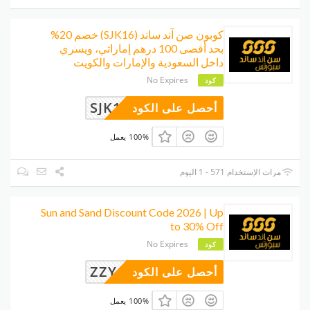
كوبون صن آند ساند (SJK16) خصم 20%
بحد أقصى 100 درهم إماراتي، ويسري
داخل السعودية والإمارات والكويت
No Expires
كود
SJK16
أحصل على الكود
100% يعمل
مرات الإستخدام 571 - 1 اليوم
Sun and Sand Discount Code 2026 | Up
to 30% Off
No Expires
كود
ZZY63
أحصل على الكود
100% يعمل