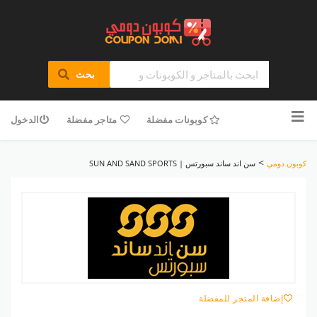
بحث
تخطى
للمحتوى
كوبونات مفضلة
متاجر مفضلة
الدخول
>
كوبون دومي
سن اند ساند سبورتس | SUN AND SAND SPORTS
إضافة المتجر للمفضلة