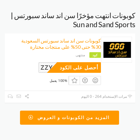
كوبونات انتهت مؤخرًا سن اند ساند سبورتس |
Sun and Sand Sports
كوبونات سن اند ساند سبورتس السعودية
30% حتى 50% على منتجات مختارة
منتهى
كود
ZZY63
أحصل على الكود
100% يعمل
مرات الإستخدام 264 - 0 اليوم
المزيد من الكوبونات و العروض