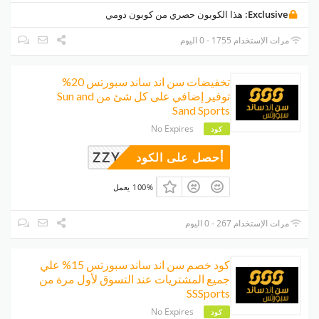
Exclusive:
هذا الكوبون حصري من كوبون دومي
مرات الإستخدام 1755 - 0 اليوم
تخفيضات سن اند ساند سبورتس 20%
توفير إضافي على كل شئ من Sun and
Sand Sports
No Expires
كود
ZZY63
أحصل على الكود
100% يعمل
مرات الإستخدام 267 - 0 اليوم
كود خصم سن اند ساند سبورتس 15% علي
جميع المشتريات عند التسوق لأول مرة من
SSSports
No Expires
كود