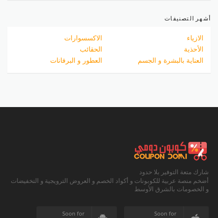
أشهر التصنيفات
الازياء
الاكسسوارات
الأحذية
الحقائب
العناية بالبشرة و الجسم
العطور و البرفانات
شارك متعة التوفير بلا حدود
أضخم منصة عربية للكوبونات و أكواد الخصم و العروض الترويجية و التخفيضات
و الخصومات بالشرق الأوسط
Soon for
Soon for