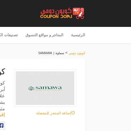
تخطى
للمحتوى
الرئيسية
المتاجر و مواقع التسوق
تصنيفات ال
>
كوبون دومي
سماوة | SAMAWA
كو
كوب
أبر
علا
بشر
مثي
إضافة المتجر للمفضلة
إقر