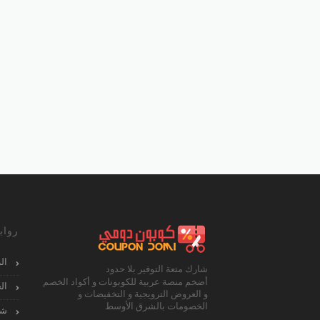
رواب
ال
شارك متعة التوفير بلا حدود
أضخم منصة عربية للكوبونات و أكواد الخصم
ال
و العروض الترويجية و التخفيضات و
الخصومات بالشرق الأوسط
شا