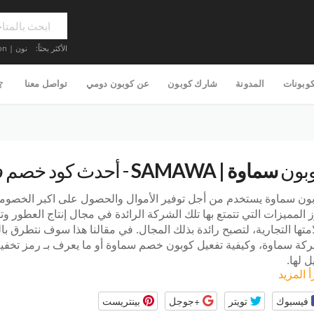
الأكثر بحثاً:
نون | Noon
كوبونات
المدونة
شارك كوبون
عن كوبون دومي
تواصل معنا
بون
سماوة | SAMAWA
- أحدث كود خصم في 6
ون سماوة
يستخدم من أجل توفير الأموال والحصول على اكبر الخصوم
ز المميزات التي تتمتع بها تلك الشركة الرائدة في مجال إنتاج العطور و
متها التجارية، لتصبح رائدة بذلك المجال. في مقالنا هذا سوف نتطرق 
كة سماوة، وكيفية تفعيل كوبون خصم سماوة أو ما يعرف بـ رمز تخفيض
ل لها.
أ المزيد
فيسبوك
تويتر
+جوجل
بينتريست