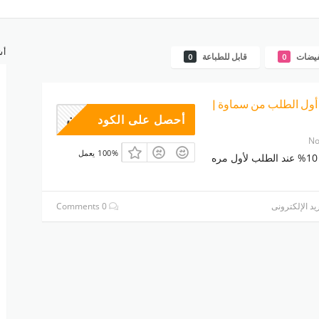
أش
فيضات
قابل للطباعة
0
0
على أول الطلب من سماوة |
وبون
أحصل على الكود
No
100% يعمل
أحصل على خصم 10% عند الطلب لأول مره
يد الإلكترونى
0 Comments