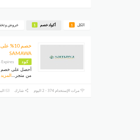
الكل
أكواد خصم
عروض و تخ
1
1
خصم 10% 
SAMAWA
كود
 Expires
من متجر
...
المزيد
مرات الإستخدام 374 - 2 اليوم
شارك
البر