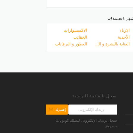
هر التصنيفات
الازياء
الاكسسوارات
الأحذية
الحقائب
العناية بالبشرة و الجسم
العطور و البرفانات
سجل بالقائمة البريدية
إشترك
سجل بريدك الإلكترونى لتصلك كوبونات
حصرية.