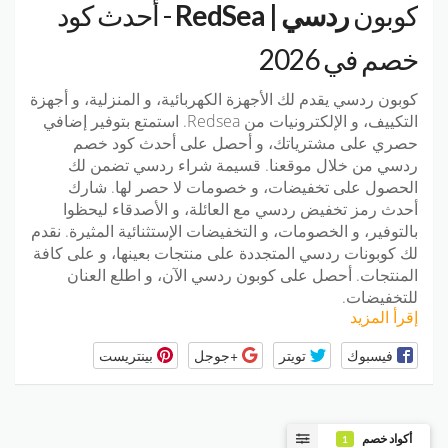
كوبون
ردسي | RedSea
- أحدث كود
خصم في 2026
كوبون ردسي يقدم لك الأجهزة الكهربائية، و المنزلية، و أجهزة
التكييف، و الإلكترونيات من Redsea. استمتع بتوفير إضافي
حصري على مشترياتك، و أحصل على أحدث كود خصم
ردسي من خلال موقعنا. قسيمة شراء ردسي تضمن لك
الحصول على تخفيضات، و خصومات لا حصر لها. شارك
أحدث رمز تخفيض ردسي مع العائلة، و الأصدقاء ليحظوا
بالتوفير، و الخصومات، و التخفيضات الإستثنائية المثيرة. نقدم
لك كوبونات ردسي المتجددة على منتجات بعينها، و على كافة
المنتجات. أحصل على كوبون ردسي الآن، و اطلع العنان
للتخفيضات.
إقرأ المزيد
فيسبوك
تويتر
+جوجل
بينتريست
أكواد خصم
1