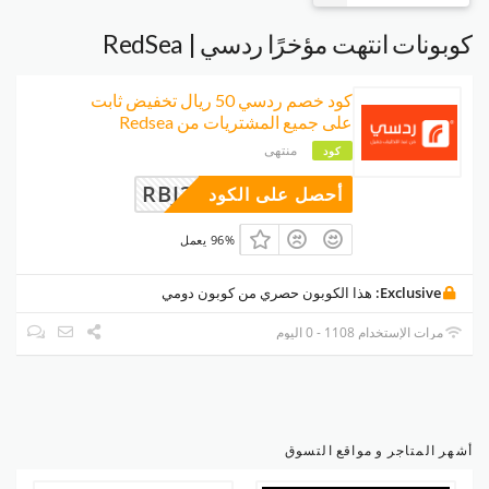
كوبونات انتهت مؤخرًا ردسي | RedSea
كود خصم ردسي 50 ريال تخفيض ثابت
على جميع المشتريات من Redsea
منتهى
كود
RBJ3W7KD
أحصل على الكود
96% يعمل
Exclusive:
هذا الكوبون حصري من كوبون دومي
مرات الإستخدام 1108 - 0 اليوم
أشهر المتاجر و مواقع التسوق