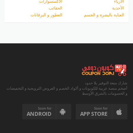
الازياء
الاكسسوارات
الأحذية
الحقائب
العناية بالبشرة و الجسم
العطور و البرفانات
شارك متعة التوفير بلا حدود
أضخم منصة عربية للكوبونات و أكواد الخصم و العروض الترويجية و التخفيضات
و الخصومات بالشرق الأوسط
Soon for
Soon for
ANDROID
APP STORE