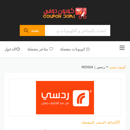
بحث
تخطى
للمحتوى
كوبونات مفضلة
متاجر مفضلة
الدخول
>
كوبون دومي
ردسي | REDSEA
إضافة المتجر للمفضلة