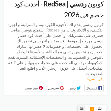
كوبون
ردسي | RedSea
- أحدث كود
خصم في 2026
كوبون ردسي يقدم لك الأجهزة الكهربائية، و المنزلية، و أجهزة
التكييف، و الإلكترونيات من Redsea. استمتع بتوفير إضافي
حصري على مشترياتك، و أحصل على أحدث كود خصم
ردسي من خلال موقعنا. قسيمة شراء ردسي تضمن لك
الحصول على تخفيضات، و خصومات لا حصر لها. شارك
أحدث رمز تخفيض ردسي مع العائلة، و الأصدقاء ليحظوا
بالتوفير، و الخصومات، و التخفيضات الإستثنائية المثيرة. نقدم
لك كوبونات ردسي المتجددة على منتجات بعينها، و على كافة
المنتجات. أحصل على كوبون ردسي الآن، و اطلع العنان
للتخفيضات.
إقرأ المزيد
فيسبوك
تويتر
+جوجل
بينتريست
الكل
1