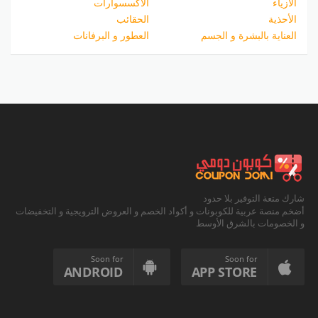
الازياء
الاكسسوارات
الأحذية
الحقائب
العناية بالبشرة و الجسم
العطور و البرفانات
شارك متعة التوفير بلا حدود
أضخم منصة عربية للكوبونات و أكواد الخصم و العروض الترويجية و التخفيضات
و الخصومات بالشرق الأوسط
Soon for
Soon for
ANDROID
APP STORE