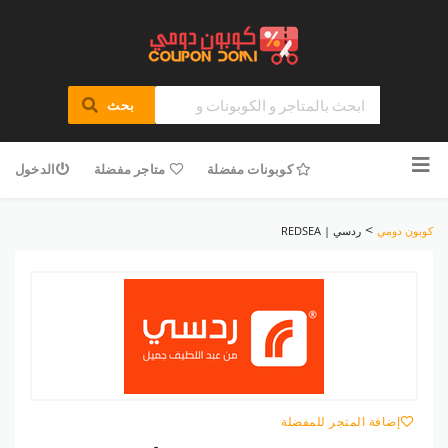
بحث
تخطى
للمحتوى
كوبونات مفضلة
متاجر مفضلة
الدخول
>
كوبون دومي
ردسي | REDSEA
إضافة المتجر للمفضلة