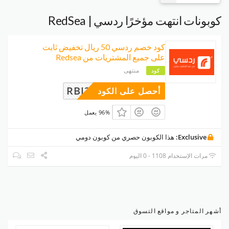
كوبونات انتهت مؤخرًا ردسي | RedSea
كود خصم ردسي 50 ريال تخفيض ثابت
على جميع المشتريات من Redsea
منتهى
كود
RBJ3W7KD
أحصل على الكود
96% يعمل
Exclusive:
هذا الكوبون حصري من كوبون دومي
مرات الإستخدام 1108 - 0 اليوم
أشهر المتاجر و مواقع التسوق