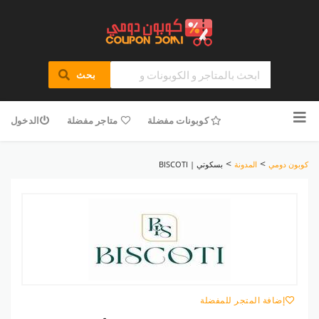
بحث
تخطى
للمحتوى
كوبونات مفضلة
متاجر مفضلة
الدخول
>
>
كوبون دومي
المدونة
بسكوتي | BISCOTI
إضافة المتجر للمفضلة