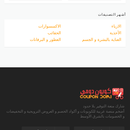
أشهر التصنيفات
الازياء
الاكسسوارات
الأحذية
الحقائب
العناية بالبشرة و الجسم
العطور و البرفانات
شارك متعة التوفير بلا حدود
أضخم منصة عربية للكوبونات و أكواد الخصم و العروض الترويجية و التخفيضات
و الخصومات بالشرق الأوسط