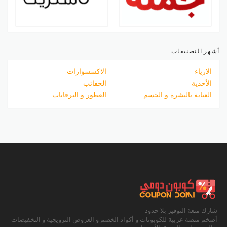
أشهر التصنيفات
الازياء
الاكسسوارات
الأحذية
الحقائب
العناية بالبشرة و الجسم
العطور و البرفانات
شارك متعة التوفير بلا حدود
أضخم منصة عربية للكوبونات و أكواد الخصم و العروض الترويجية و التخفيضات