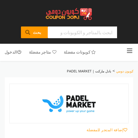
بحث
تخطى
للمحتوى
كوبونات مفضلة
متاجر مفضلة
الدخول
>
كوبون دومي
بادل ماركت | PADEL MARKET
إضافة المتجر للمفضلة