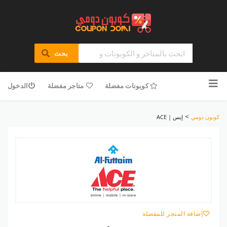
بحث
تخطى
للمحتوى
كوبونات مفضلة
متاجر مفضلة
الدخول
>
كوبون دومي
إيس | ACE
إضافة المتجر للمفضلة