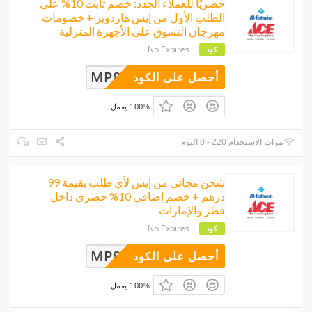
حصريًا للعملاء الجدد: خصم ثابت 10% على
الطلب الأول من إيس هاردوير + خصومات
مهرجان التسوق على الأجهزة المنزلية
No Expires
كود
MP8UDQJ
أحصل على الكود
100% يعمل
مرات الإستخدام 220 - 0 اليوم
شحن مجاني من إيس لأي طلب بقيمة 99
درهم + خصم إضافي 10% حصري داخل
قطر والإمارات
No Expires
كود
MP8UDQJ
أحصل على الكود
100% يعمل