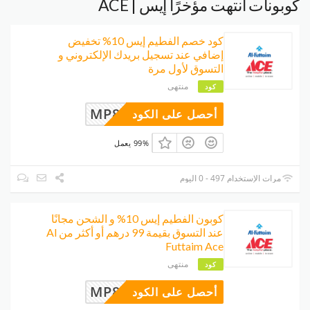
كوبونات انتهت مؤخرًا إيس | ACE
كود خصم الفطيم إيس 10% تخفيض
إضافي عند تسجيل بريدك الإلكتروني و
التسوق لأول مرة
منتهى
كود
MP8UDQJ
أحصل على الكود
99% يعمل
مرات الإستخدام 497 - 0 اليوم
كوبون الفطيم إيس 10% و الشحن مجانًا
عند التسوق بقيمة 99 درهم أو أكثر من Al
Futtaim Ace
منتهى
كود
MP8UDQJ
أحصل على الكود