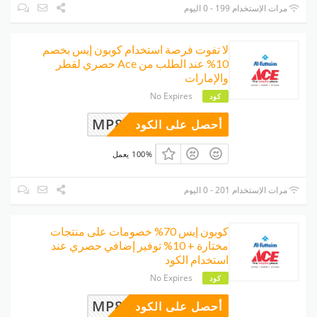
مرات الإستخدام 199 - 0 اليوم
لا تفوت فرصة استخدام كوبون إيس بخصم
10% عند الطلب من Ace حصري لقطر
والإمارات
No Expires
كود
MP8UDQJ
أحصل على الكود
100% يعمل
مرات الإستخدام 201 - 0 اليوم
كوبون إيس 70% خصومات على منتجات
مختارة + 10% توفير إضافي حصري عند
استخدام الكود
No Expires
كود
MP8UDQJ
أحصل على الكود