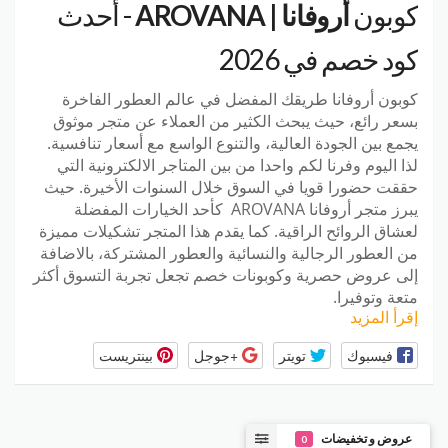
كوبون
أروفانا | AROVANA
- أحدث
كود خصم في 2026
كوبون أروفانا طريقك المفضل في عالم العطور الفاخرة
بسعر رائع، حيث يبحث الكثير من العملاء عن متجر موثوق
يجمع بين الجودة العالية، والتنوع الواسع مع أسعار تنافسية.
لذا اليوم وفرنا لكم واحدا من بين المتاجر الالكترونية التي
حققت حضورا قويا في السوق خلال السنوات الأخيرة. حيث
يبرز
متجر أروفانا
AROVANA
كأحد الخيارات المفضلة
لعشاق الروائح الراقية. كما يقدم هذا المتجر تشكيلات مميزة
من العطور الرجالية والنسائية والعطور المشتركة، بالاضافة
إلى عروض حصرية وكوبونات خصم تجعل تجربة التسوق أكثر
متعة وتوفيرا.
إقرأ المزيد
فيسبوك
تويتر
+جوجل
بينتريست
عروض و تخفيضات
0