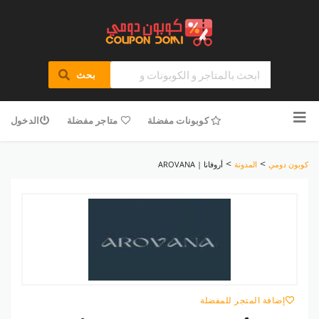
بحث
تخطى
للمحتوى
كوبونات مفضلة
متاجر مفضلة
الدخول
>
>
كوبون دومي
المدونة
أروفانا | AROVANA
إضافة المتجر للمفضلة