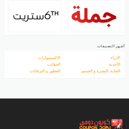
أشهر التصنيفات
الازياء
الاكسسوارات
الأحذية
الحقائب
العناية بالبشرة و الجسم
العطور و البرفانات