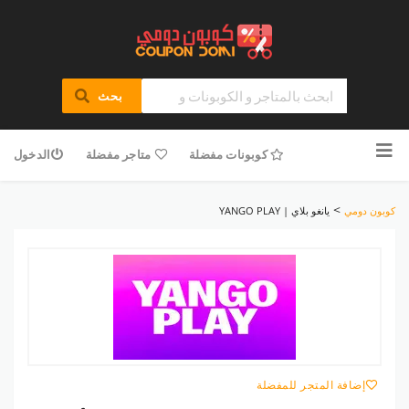
بحث
تخطى
للمحتوى
كوبونات مفضلة
متاجر مفضلة
الدخول
>
كوبون دومي
يانغو بلاي | YANGO PLAY
إضافة المتجر للمفضلة