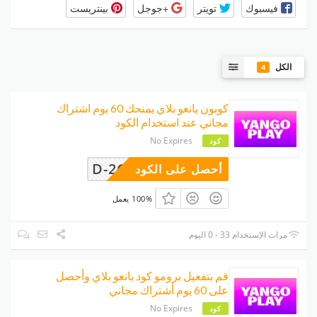
فيسبوك
تويتر
+جوجل
بينتريست
الكل
4
كوبون يانغو بلاي يمنحك 60 يوم اشتراك
مجاني عند استخدام الكود
No Expires
كود
D-2GAVVR
أحصل على الكود
100% يعمل
مرات الإستخدام 33 - 0 اليوم
قم بتفعيل برومو كود يانغو بلاي وأحصل
على 60 يوم أشتراك مجاني
No Expires
كود