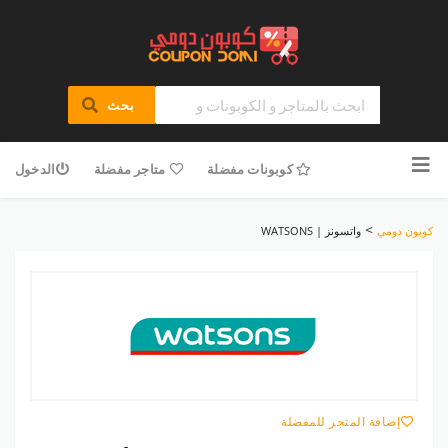
بحث
تخطى
للمحتوى
كوبونات مفضلة
متاجر مفضلة
الدخول
>
كوبون دومي
واتسونز | WATSONS
إضافة المتجر للمفضلة