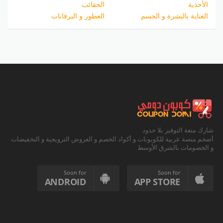
الأحذية
الحقائب
العناية بالبشرة و الجسم
العطور و البرفانات
شارك متعة التوفير بلا حدود
أضخم منصة عربية للكوبونات و أكواد الخصم و العروض الترويجية و التخفيضات
و الخصومات بالشرق الأوسط
Soon for
Soon for
ANDROID
APP STORE