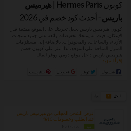
كوبون
Hermes Paris | هيرميس
باريس
- أحدث كود خصم في 2026
كوبون هيرميس باريس
يجعل تجربتك على الموقع ممتعة قدر
الإمكان. حيث أنه يمنحك تخفيضات رائعة على جميع منتجات
الأزياء، والساعات، والمجوهرات. بالإضافة إلى مستلزمات
المنزل المتاحة على الموقع، لذا اعثر على كوبون خصم
هيرميس باريس داخل موقع دومي ووفر المال.
إقرأ المزيد
فيسبوك
تويتر
+جوجل
بينتريست
الكل
2
عرض الشحن المجاني من هيرميس باريس
عند الطلب وخصومات 10%
No Expires
كود