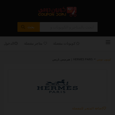
بحث
تخطى
للمحتوى
كوبونات مفضلة
متاجر مفضلة
الدخول
>
كوبون دومي
HERMES PARIS | هيرميس باريس
إضافة المتجر للمفضلة