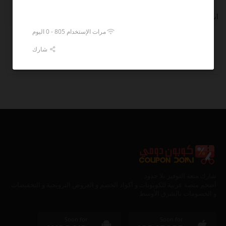
أشهر التصنيفات
مرات الإستخدام 805 - 0 اليوم
الازياء
الاكسسوارات
الأحذية
الحقائب
شارك
العناية بالبشرة و الجسم
العطور و البرفانات
شارك متعة التوفير بلا حدود
أضخم منصة عربية للكوبونات و أكواد الخصم و العروض الترويجية و التخفيضات
و الخصومات بالشرق الأوسط
Soon for
Soon for