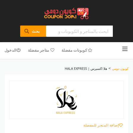
بحث
تخطى
للمحتوى
كوبونات مفضلة
متاجر مفضلة
الدخول
>
كوبون دومي
هلا اكسبرس | HALA EXPRESS
إضافة المتجر للمفضلة