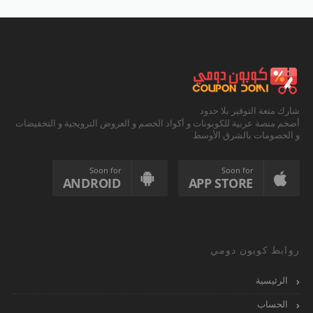
شارك متعة التوفير بلا حدود
أضخم منصة عربية للكوبونات و أكواد الخصم و العروض الترويجية و التخفيضات
و الخصومات بالشرق الأوسط
Soon for
Soon for
ANDROID
APP STORE
روابط كوبون دومي
الرئيسية
الحساب