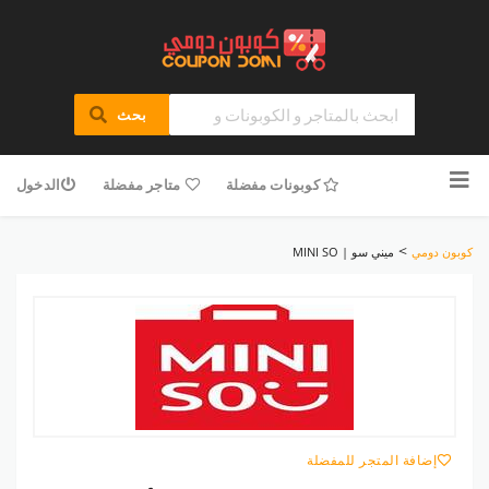
بحث
تخطى
للمحتوى
كوبونات مفضلة
متاجر مفضلة
الدخول
>
كوبون دومي
ميني سو | MINI SO
إضافة المتجر للمفضلة