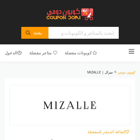
بحث
تخطى
للمحتوى
كوبونات مفضلة
متاجر مفضلة
الدخول
>
كوبون دومي
ميزال | MIZALLE
إضافة المتجر للمفضلة