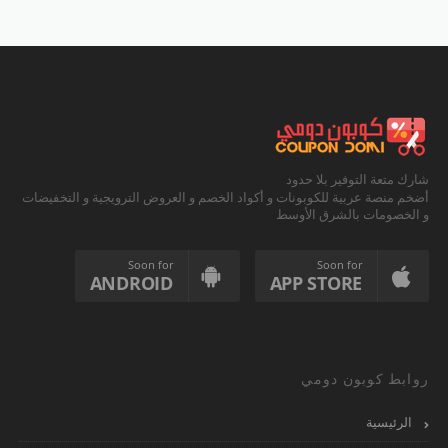
شارك متعة التوفير بلا حدود
أضخم منصة عربية للكوبونات و أكواد الخصم و العروض الترويجية و التخفيضات
و الخصومات بالشرق الأوسط
Soon for
Soon for
ANDROID
APP STORE
روابط كوبون دومي
الرئيسية