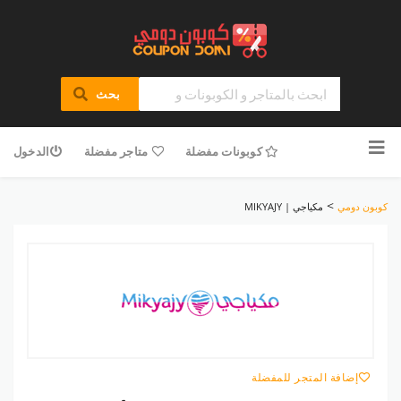
بحث
تخطى
للمحتوى
كوبونات مفضلة
متاجر مفضلة
الدخول
>
كوبون دومي
مكياجي | MIKYAJY
إضافة المتجر للمفضلة