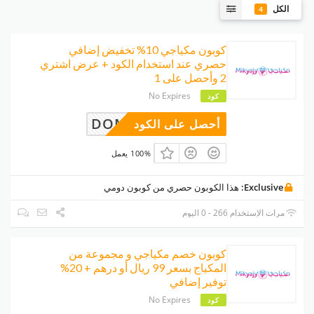
الكل
4
كوبون مكياجي 10% تخفيض إضافي
حصري عند استخدام الكود + عرض اشتري
2 وأحصل على 1
No Expires
كود
DOMI2
أحصل على الكود
100% يعمل
Exclusive:
هذا الكوبون حصري من كوبون دومي
مرات الإستخدام 266 - 0 اليوم
كوبون خصم مكياجي و مجموعة من
المكياج بسعر 99 ريال أو درهم + 20%
توفير إضافي
No Expires
كود