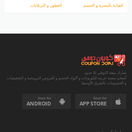
العناية بالبشرة و الجسم
العطور و البرفانات
شارك متعة التوفير بلا حدود
أضخم منصة عربية للكوبونات و أكواد الخصم و العروض الترويجية و التخفيضات
و الخصومات بالشرق الأوسط
Soon for
Soon for
ANDROID
APP STORE
روابط كوبون دومي