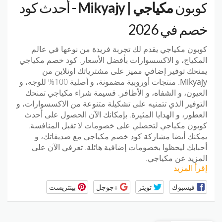
كوبون
مكياجي | Mikyajy
- أحدث كود
خصم في 2026
كوبون مكياجي
يقدم لك تجربة فريدة من نوعها في عالم
المكياج، و الاكسسوارات بأفضل الأسعار.
كود خصم مكياجي
يمنحك توفير إضافي مميز على مشترياتك اونلاين من
Mikyajy
. منتجات أوروبية مضمونة، و أصلية 100% للوجه، و
العيون، و الشفاه، و الأظافر.
قسيمة شراء مكياجي
تمنحك
التوفير الذي تتمنيه على تشكيلة متنوعة من الاكسسوارات، و
العطور، و الهدايا المثيرة. بإمكانك الآن الحصول على أحدث
كوبون مكياجي
لتحصلي على خصومات لا تقبل المنافسة.
يمكنك أيضا مشاركة
كود خصم مكياجي
مع صديقاتك، و
أحبابك ليحظوا بخصومات إضافية هائلة. تعرفي الآن على
المزيد عن
مكياجي
.
إقرأ المزيد
فيسبوك
تويتر
+جوجل
بينتريست