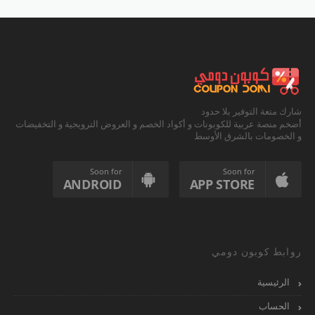
شارك متعة التوفير بلا حدود
أضخم منصة عربية للكوبونات و أكواد الخصم و العروض الترويجية و التخفيضات
و الخصومات بالشرق الأوسط
Soon for
Soon for
ANDROID
APP STORE
روابط كوبون دومي
الرئيسية
الحساب