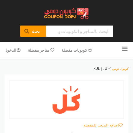
بحث
تخطى
للمحتوى
كوبونات مفضلة
متاجر مفضلة
الدخول
>
كوبون دومي
كل | KUL
إضافة المتجر للمفضلة