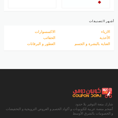
أشهر التصنيفات
الازياء
الاكسسوارات
الأحذية
الحقائب
العناية بالبشرة و الجسم
العطور و البرفانات
شارك متعة التوفير بلا حدود
أضخم منصة عربية للكوبونات و أكواد الخصم و العروض الترويجية و التخفيضات
و الخصومات بالشرق الأوسط