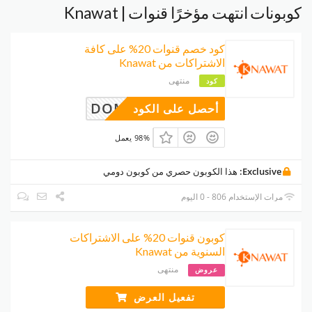
كوبونات انتهت مؤخرًا قنوات | Knawat
كود خصم قنوات 20% على كافة
الاشتراكات من Knawat
منتهى
كود
DOMI100
أحصل على الكود
98% يعمل
Exclusive:
هذا الكوبون حصري من كوبون دومي
مرات الإستخدام 806 - 0 اليوم
كوبون قنوات 20% على الاشتراكات
السنوية من Knawat
منتهى
عروض
تفعيل العرض