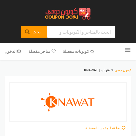
بحث
تخطى
للمحتوى
كوبونات مفضلة
متاجر مفضلة
الدخول
>
كوبون دومي
قنوات | KNAWAT
إضافة المتجر للمفضلة