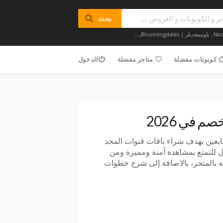
بحث
,
بلومينغديلز | Bloomingdales
,...
كوبونات مفضلة
متاجر مفضلة
الدخول
م في 2026
تابعين بهدف شراء باقات قنوات المجد
 من بينهم 4 قنوات خاصة بالأطفال للتمتع بمشاهدة آمنة ومميزة ومن
ة بالمتجر، بالاضافة إلى شرح خطوات