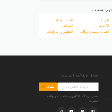
هر التصنيفات
الازياء
الاكسسوارات
الأحذية
الحقائب
العناية بالبشرة و الجسم
العطور و البرفانات
سجل بالقائمة البريدية
إشترك
سجل بريدك الإلكترونى لتصلك كوبونات
حصرية.