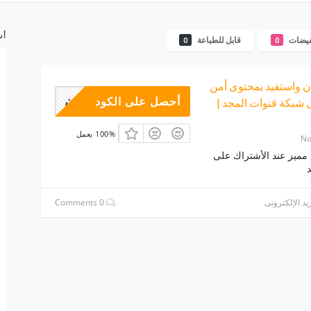
أش
فيضات
قابل للطباعة
0
0
 واستفيد بمحتوى أمن
وبون
أحصل على الكود
شبكة قنوات المجد |
100% يعمل
No
يز عند الأشتراك على
يد الإلكترونى
0 Comments