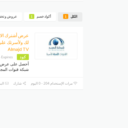
الكل
أكواد خصم
عروض و تخ
1
1
عرض أشترك الان
لك ولأسرتك على 
Almajd TV
كود
 Expires
أحصل على عرض مم
شبكة قنوات المجد
مرات الإستخدام 204 - 0 اليوم
شارك
البر