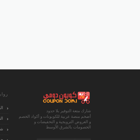
رواب
ال
شارك متعة التوفير بلا حدود
أضخم منصة عربية للكوبونات و أكواد الخصم
ال
و العروض الترويجية و التخفيضات و
الخصومات بالشرق الأوسط
شا
جم