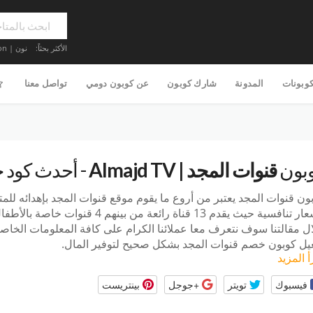
الأكثر بحثاً:
نون | Noon
كوبونات
المدونة
شارك كوبون
عن كوبون دومي
تواصل معنا
بون
قنوات المجد | Almajd TV
- أحدث كود خص
ون قنوات المجد يعتبر من أروع ما يقوم موقع قنوات المجد بإهدائه للم
بأسعار تنافسية حيث يقدم 13 قناة رائعة
ل مقالتنا سوف نتعرف معا عملائنا الكرام على كافة المعلومات الخاص
يل كوبون خصم قنوات المجد بشكل صحيح لتوفير المال.
أ المزيد
فيسبوك
تويتر
+جوجل
بينتريست