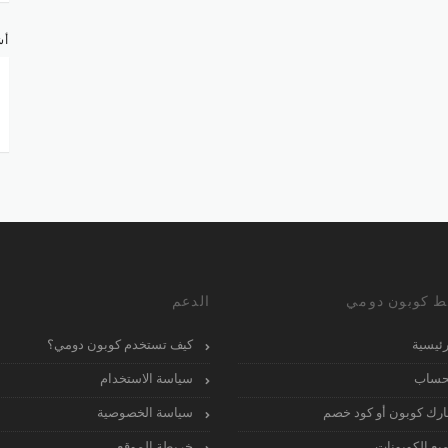
أش
ط كوبون دومي
الدعم
رئيسية
كيف تستخدم كوبون دومي؟
حساب
سياسة الاستخدام
رك كوبون أو كود خصم
سياسة الخصوصية
يع الكوبونات
خريطة الموقع