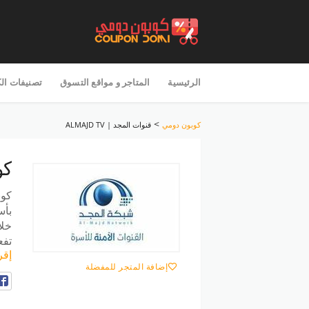
تخطى
للمحتوى
الرئيسية
المتاجر و مواقع التسوق
تصنيفات ال
>
كوبون دومي
قنوات المجد | ALMAJD TV
كو
كوب
خلا
تفع
إقر
إضافة المتجر للمفضلة