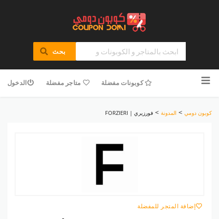
بحث
تخطى
للمحتوى
كوبونات مفضلة
متاجر مفضلة
الدخول
>
>
كوبون دومي
المدونة
فورزيري | FORZIERI
إضافة المتجر للمفضلة