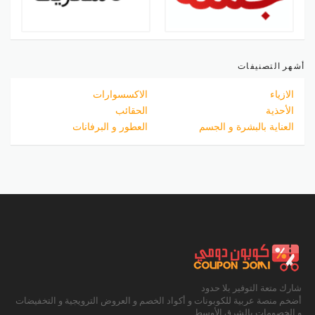
أشهر التصنيفات
الازياء
الاكسسوارات
الأحذية
الحقائب
العناية بالبشرة و الجسم
العطور و البرفانات
شارك متعة التوفير بلا حدود
أضخم منصة عربية للكوبونات و أكواد الخصم و العروض الترويجية و التخفيضات
و الخصومات بالشرق الأوسط