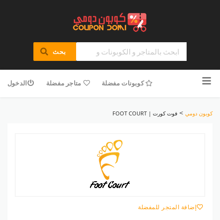
بحث
تخطى
للمحتوى
كوبونات مفضلة
متاجر مفضلة
الدخول
>
كوبون دومي
فوت كورت | FOOT COURT
إضافة المتجر للمفضلة