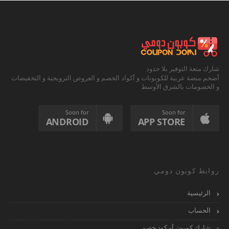
شارك متعة التوفير بلا حدود
أضخم منصة عربية للكوبونات و أكواد الخصم و العروض الترويجية و التخفيضات
و الخصومات بالشرق الأوسط
Soon for
Soon for
ANDROID
APP STORE
روابط كوبون دومي
الرئيسية
الحساب
شارك كوبون أو كود خصم