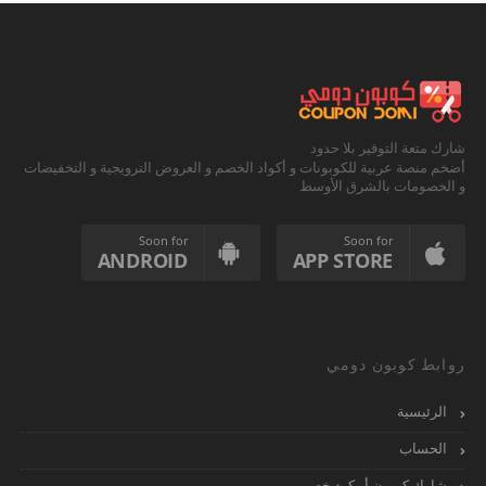
شارك متعة التوفير بلا حدود
أضخم منصة عربية للكوبونات و أكواد الخصم و العروض الترويجية و التخفيضات
و الخصومات بالشرق الأوسط
Soon for
Soon for
ANDROID
APP STORE
روابط كوبون دومي
الرئيسية
الحساب
شارك كوبون أو كود خصم