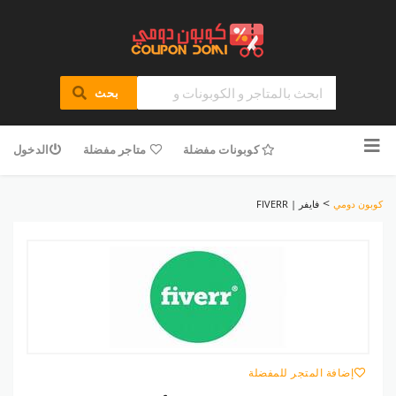
بحث
تخطى
للمحتوى
كوبونات مفضلة
متاجر مفضلة
الدخول
>
كوبون دومي
فايفر | FIVERR
إضافة المتجر للمفضلة