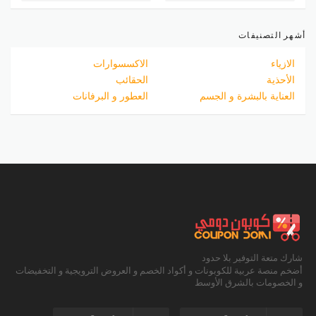
أشهر التصنيفات
الازياء
الاكسسوارات
الأحذية
الحقائب
العناية بالبشرة و الجسم
العطور و البرفانات
شارك متعة التوفير بلا حدود
أضخم منصة عربية للكوبونات و أكواد الخصم و العروض الترويجية و التخفيضات
و الخصومات بالشرق الأوسط