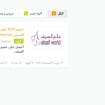
الكل
أكواد خصم
عروض و تخ
1
1
خصم 10% 
السيف | Alsaif World
كود
 Expires
السيف
مرات الإستخدام 143 - 0 اليوم
شارك
البر