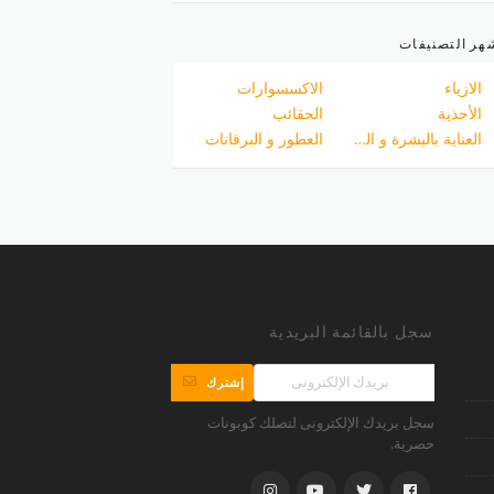
هر التصنيفات
الازياء
الاكسسوارات
الأحذية
الحقائب
العناية بالبشرة و الجسم
العطور و البرفانات
سجل بالقائمة البريدية
إشترك
سجل بريدك الإلكترونى لتصلك كوبونات
حصرية.