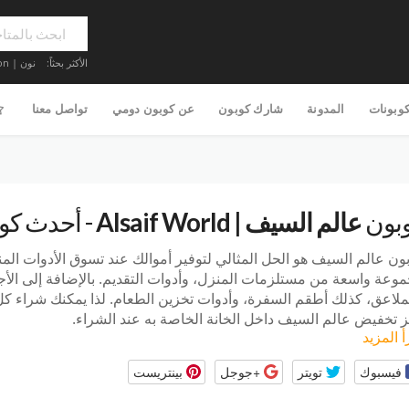
الأكثر بحثاً:
نون | Noon
كوبونات
المدونة
شارك كوبون
عن كوبون دومي
تواصل معنا
بون
عالم السيف | Alsaif World
- أحدث كود 
ون عالم السيف هو الحل المثالي لتوفير أموالك عند تسوق الأدوات المن
وعة واسعة من مستلزمات المنزل، وأدوات التقديم. بالإضافة إلى الأجهز
ملاعق، كذلك أطقم السفرة، وأدوات تخزين الطعام. لذا يمكنك شراء كل 
 تخفيض عالم السيف داخل الخانة الخاصة به عند الشراء.
أ المزيد
فيسبوك
تويتر
+جوجل
بينتريست