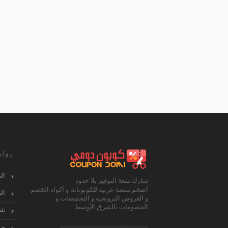
رواب
ال
شارك متعة التوفير بلا حدود
أضخم منصة عربية للكوبونات و أكواد الخصم
ال
و العروض الترويجية و التخفيضات و
الخصومات بالشرق الأوسط
شا
جم