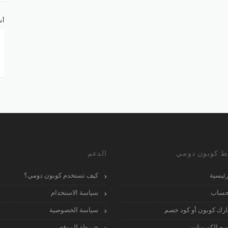
أش
ط كوبون دومي
الدعم
رئيسية
كيف تستخدم كوبون دومي؟
حساب
سياسة الاستخدام
رك كوبون أو كود خصم
سياسة الخصوصية
يع الكوبونات
خريطة الموقع