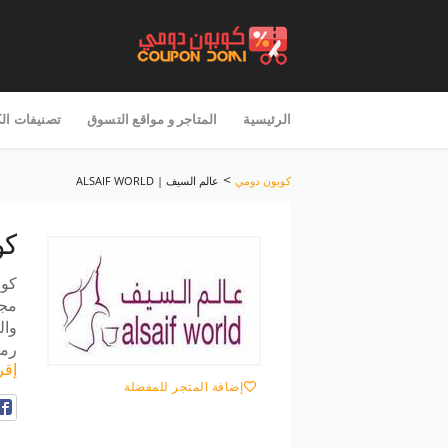
تخطى
للمحتوى
الرئيسية
المتاجر و مواقع التسوق
تصنيفات ال
>
كوبون دومي
عالم السيف | ALSAIF WORLD
كو
كوب
مجم
وال
رمز
إقر
إضافة المتجر للمفضلة