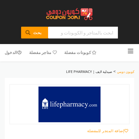
بحث
تخطى
للمحتوى
كوبونات مفضلة
متاجر مفضلة
الدخول
>
كوبون دومي
صيدلية لايف | LIFE PHARMACY
إضافة المتجر للمفضلة