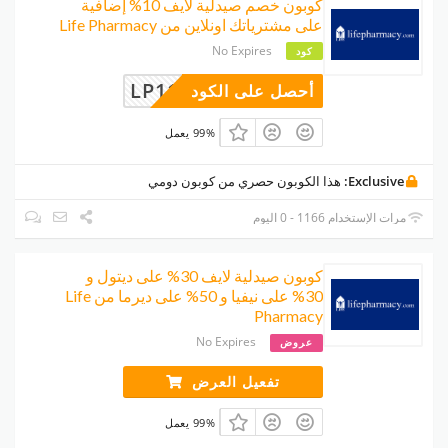
كوبون خصم صيدلية لايف 10% إضافية
على مشترياتك اونلاين من Life Pharmacy
No Expires
كود
LP1111
أحصل على الكود
99% يعمل
Exclusive:
هذا الكوبون حصري من كوبون دومي
مرات الإستخدام 1166 - 0 اليوم
كوبون صيدلية لايف 30% على ديتول و
30% على نيفيا و 50% على ديرما من Life
Pharmacy
No Expires
عروض
تفعيل العرض
99% يعمل