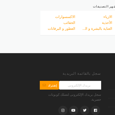
هر التصنيفات
الازياء
الاكسسوارات
الأحذية
الحقائب
العناية بالبشرة و الجسم
العطور و البرفانات
سجل بالقائمة البريدية
إشترك
سجل بريدك الإلكترونى لتصلك كوبونات
حصرية.