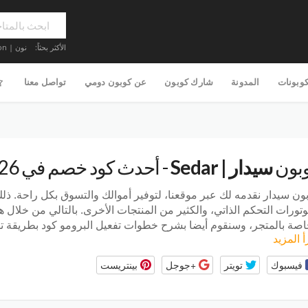
الأكثر بحثاً:
نون | Noon
كوبونات
المدونة
شارك كوبون
عن كوبون دومي
تواصل معنا
بون
سيدار | Sedar
- أحدث كود خصم في 2026
ون سيدار نقدمه لك عبر موقعنا، لتوفير أموالك والتسوق بكل راحة. ذل
تورات التحكم الذاتي، والكثير من المنتجات الأخرى. بالتالي من خلال 
اصة بالمتجر، وسنقوم أيضا بشرح خطوات تفعيل البرومو كود بطريقة تف
أ المزيد
فيسبوك
تويتر
+جوجل
بينتريست