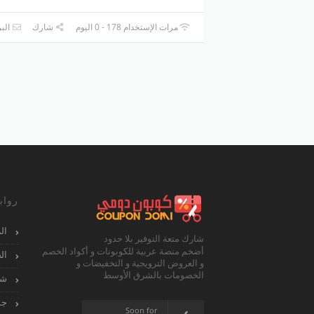
مرات الإستخدام 178 - 0 اليوم
شارك
البر
رواب
ال
شارك متعة التوفير بلا حدود
أضخم منصة عربية للكوبونات و أكواد الخصم
ال
و العروض الترويجية و التخفيضات و
الخصومات بالشرق الأوسط
شا
جم
Soon for