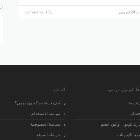
أش
يد الإلكترونى
0 Comments
ط كوبون دومي
الدعم
رئيسية
كيف تستخدم كوبون دومي؟
حساب
سياسة الاستخدام
رك كوبون أو كود خصم
سياسة الخصوصية
يع الكوبونات
خريطة الموقع