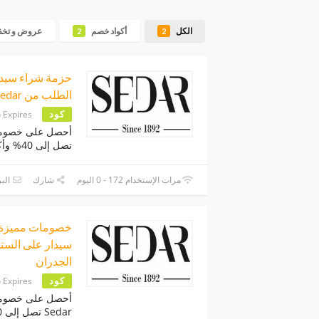
الكل
أكواد خصم
عروض و تخ
2
2
الطلب من Sedar
كود
 Expires
أحصل على خصوما
تصل إلى 40% وأكثر،
مرات الإستخدام 172 - 0 اليوم
شارك
البر
سيدار على الست
الجدران
كود
 Expires
أحصل على خصوما
Sedar تصل إلى 50%