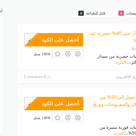
أش
فيضات
قابل للطباعة
0
0
حزمة شراء سيدار حتى 40% حصرية عند
وبون
أحصل على الكود
No
100% يعمل
ت حصرية من سيدار
...
المزيد
يد الإلكترونى
0 Comments
خصومات مميزة تصل إلى 50% من
وبون
أحصل على الكود
ائر والمفروشات وورق
100% يعمل
No
ت فورية مميزة من
...
المزيد