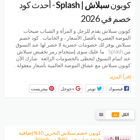
كوبون
سبلاش | Splash
- أحدث كود
خصم في 2026
كوبون سبلاش
يقدم للرجل و المرأة و الشباب صيحات
الموضة العصرية بأفضل الأسعار ، و الخامات . كود خصم
سبلاش يوفر لك خصومات حصرية لا حصر لها عند التسوق
من Splash . ما عليك سوى إستخدام رمز تخفيض سبلاش
عند اتمام التسوق لتحظى بالخصومات الرائعة . شارك الآن
كوبون سبلاش مع عشاق الموضة العالمية بأسعار معقولة .
إقرأ المزيد
فيسبوك
تويتر
+جوجل
بينتريست
الكل
12
كوبون خصم سبلاش البحرين 10% إضافية
+ تخفيضات حتى 60% من Splash