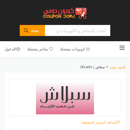
بحث
تخطى
للمحتوى
كوبونات مفضلة
متاجر مفضلة
الدخول
>
كوبون دومي
سبلاش | SPLASH
إضافة المتجر للمفضلة