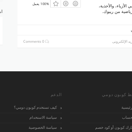
100% يعمل
الأزياء، والأحذية،
ياضية من ريبوك.
أش
يد الإلكترونى
0 Comments
ط كوبون دومي
الدعم
رئيسية
كيف تستخدم كوبون دومي؟
حساب
سياسة الاستخدام
رك كوبون أو كود خصم
سياسة الخصوصية