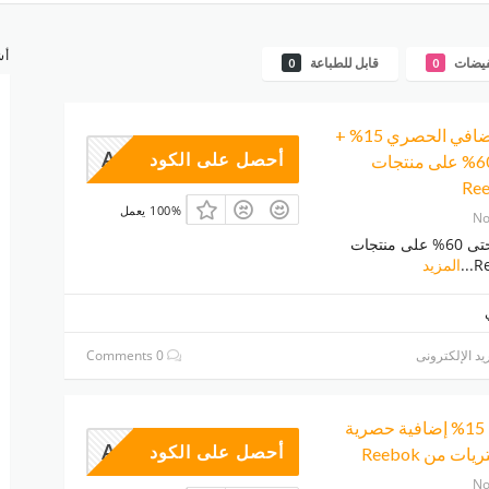
أش
فيضات
قابل للطباعة
0
0
كوبون ريبوك الإضافي الحصري 15% +
ADM45
أحصل على الكود
تخفيضات حتى 60% على منتجات
100% يعمل
No
تمتع بتوفير يصل حتى 60% على منتجات
...
المزيد
يد الإلكترونى
0 Comments
كود خصم ريبوك 15% إضافية حصرية
ADM45
أحصل على الكود
 من Reebok
No