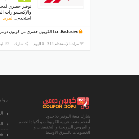
توفير حصري لمحبي 
والإكسسوارات الر
استخدم
...
المزيد
Exclusive:
هذا الكوبون حصري من كوبون دومي
مرات الإستخدام 314 - 0 اليوم
شارك
البر
رواب
ال
شارك متعة التوفير بلا حدود
أضخم منصة عربية للكوبونات و أكواد الخصم
ال
و العروض الترويجية و التخفيضات و
الخصومات بالشرق الأوسط
شا