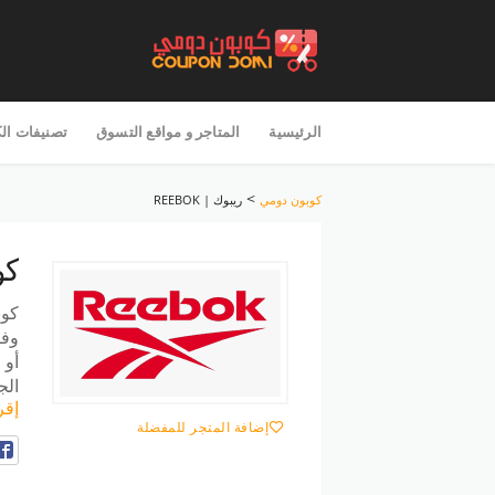
تخطى
للمحتوى
الرئيسية
المتاجر و مواقع التسوق
تصنيفات ال
>
كوبون دومي
ريبوك | REEBOK
كو
كوب
وفر
أو 
الج
إقر
إضافة المتجر للمفضلة