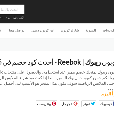
الأكثر بحثاً:
نون | Noon
كوبونات
المدونة
شارك كوبون
عن كوبون دومي
تواصل معنا
بون
ريبوك | Reebok
- أحدث كود خصم في 2026
ون ريبوك يمنحك خصم مميز عند استخدامه، والحصول على منتجات
ok
نا لكم جميع كوبونات ريبوك المميزة. لذا إذا كنت تود شراء الملابس الر
حتى الملابس الرياضية سوف يكون هذا المتجر هو الأنسب لك. أحصل ع
ميع.
أ المزيد
فيسبوك
تويتر
+جوجل
بينتريست