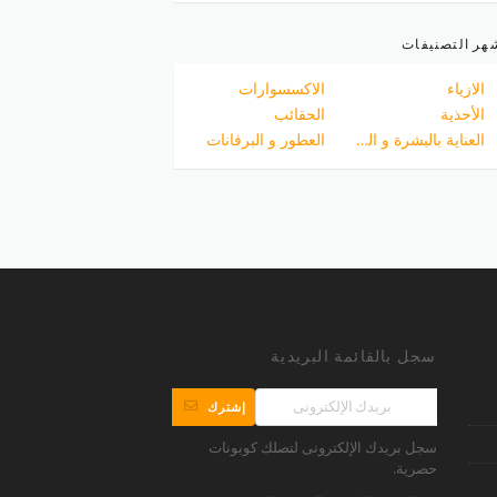
هر التصنيفات
الازياء
الاكسسوارات
الأحذية
الحقائب
العناية بالبشرة و الجسم
العطور و البرفانات
سجل بالقائمة البريدية
إشترك
سجل بريدك الإلكترونى لتصلك كوبونات
حصرية.