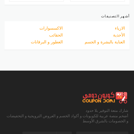
أشهر التصنيفات
الازياء
الاكسسوارات
الأحذية
الحقائب
العناية بالبشرة و الجسم
العطور و البرفانات
شارك متعة التوفير بلا حدود
أضخم منصة عربية للكوبونات و أكواد الخصم و العروض الترويجية و التخفيضات
و الخصومات بالشرق الأوسط