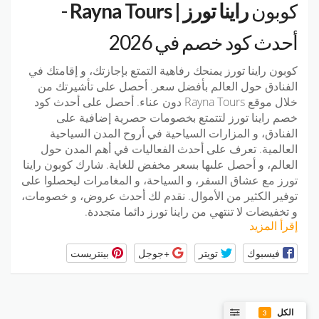
كوبون
راينا تورز | Rayna Tours
-
أحدث كود خصم في 2026
كوبون راينا تورز يمنحك رفاهية التمتع بإجازتك، و إقامتك في
الفنادق حول العالم بأفضل سعر. أحصل على تأشيرتك من
خلال موقع Rayna Tours دون عناء. أحصل على أحدث كود
خصم راينا تورز لتتمتع بخصومات حصرية إضافية على
الفنادق، و المزارات السياحية في أروح المدن السياحية
العالمية. تعرف على أحدث الفعاليات في أهم المدن حول
العالم، و أحصل علىها بسعر مخفض للغاية. شارك كوبون راينا
تورز مع عشاق السفر، و السياحة، و المغامرات ليحصلوا على
توفير الكثير من الأموال. نقدم لك أحدث عروض، و خصومات،
و تخفيضات لا تنتهي من راينا تورز دائما متجددة.
إقرأ المزيد
فيسبوك
تويتر
+جوجل
بينتريست
الكل
3