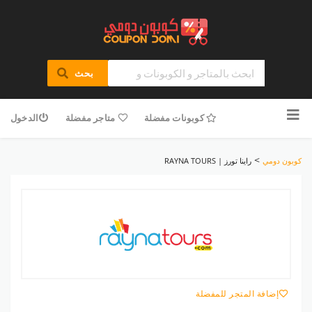
بحث
تخطى
للمحتوى
كوبونات مفضلة
متاجر مفضلة
الدخول
>
كوبون دومي
راينا تورز | RAYNA TOURS
إضافة المتجر للمفضلة