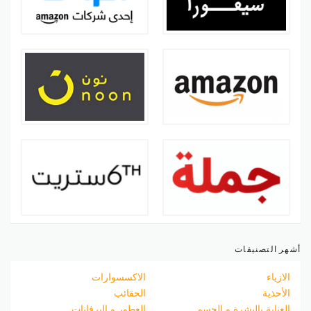
أشهر التصنيفات
الازياء
الاكسسوارات
الأحذية
الحقائب
العناية بالبشرة و الجسم
العطور و البرفانات