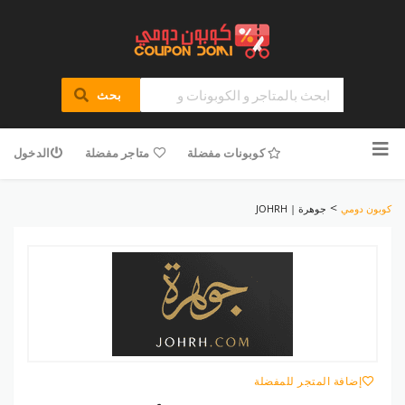
بحث
تخطى
للمحتوى
كوبونات مفضلة
متاجر مفضلة
الدخول
>
كوبون دومي
جوهرة | JOHRH
إضافة المتجر للمفضلة