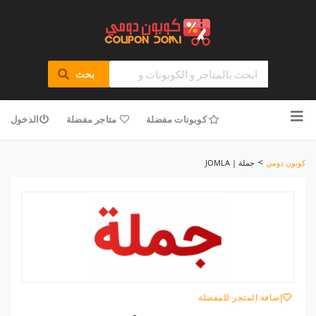
بحث
تخطى
للمحتوى
كوبونات مفضلة
متاجر مفضلة
الدخول
>
كوبون دومي
جملة | JOMLA
إضافة المتجر للمفضلة