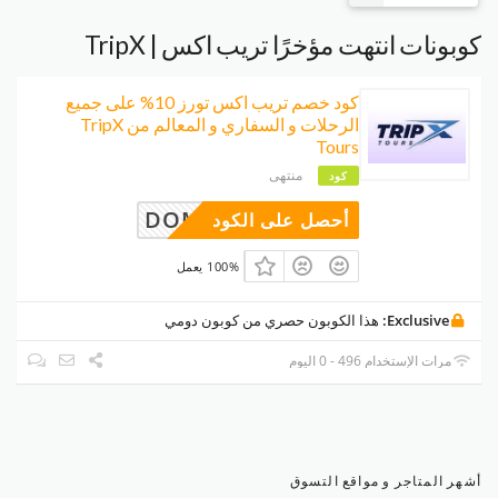
كوبونات انتهت مؤخرًا تريب اكس | TripX
كود خصم تريب اكس تورز 10% على جميع
الرحلات و السفاري و المعالم من TripX
Tours
منتهى
كود
DOMI10
أحصل على الكود
100% يعمل
Exclusive:
هذا الكوبون حصري من كوبون دومي
مرات الإستخدام 496 - 0 اليوم
أشهر المتاجر و مواقع التسوق