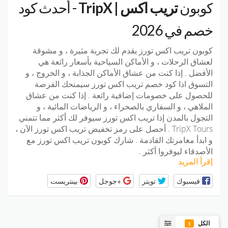
كوبون
تريب اكس | TripX
- أحدث كود
خصم في 2026
كوبون تريب اكس تورز يقدم لك تجربة مثيرة ، و مشوقة
لعشاق الرحلات ، و الأماكن السياحية بأسعار رائعة هي
الأفضل . إذا كنت من عشاق الأماكن الجذابة ، و الخروج ، و
التسوق اذا كود خصم تريب اكس تورز سيمنحك الفرصة
للحصول على خصومات إضافية رائعة . إذا كنت من عشاق
الملاهي ، و السفاري بالصحراء ، و الرياضات المائية ، و
التجول بالمدن إذا تريب اكس تورز سيوفر لك أكثر مما تتمني
TripX Tours . أحصل على رمز تخفيض تريب اكس تورز الآن ،
و ابدأ مغامرتك القادمة . شارك كوبون تريب اكس تورز مع
الأصدقاء ليوفروا أكثر .
إقرأ المزيد
فيسبوك
تويتر
+جوجل
بينتريست
الكل
1