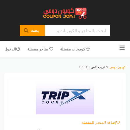
بحث
تخطى
للمحتوى
كوبونات مفضلة
متاجر مفضلة
الدخول
>
كوبون دومي
تريب اكس | TRIPX
إضافة المتجر للمفضلة