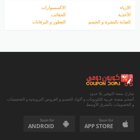
الازياء
الاكسسوارات
الأحذية
الحقائب
العناية بالبشرة و الجسم
العطور و البرفانات
شارك متعة التوفير بلا حدود
أضخم منصة عربية للكوبونات و أكواد الخصم و العروض الترويجية و التخفيضات
و الخصومات بالشرق الأوسط
Soon for
Soon for
ANDROID
APP STORE