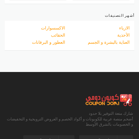
أشهر التصنيفات
الازياء
الاكسسوارات
الأحذية
الحقائب
العناية بالبشرة و الجسم
العطور و البرفانات
شارك متعة التوفير بلا حدود
أضخم منصة عربية للكوبونات و أكواد الخصم و العروض الترويجية و التخفيضات
و الخصومات بالشرق الأوسط