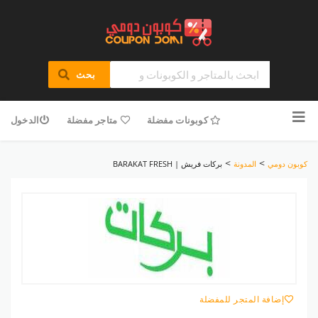
بحث
تخطى
للمحتوى
كوبونات مفضلة
متاجر مفضلة
الدخول
>
>
كوبون دومي
المدونة
بركات فريش | BARAKAT FRESH
إضافة المتجر للمفضلة