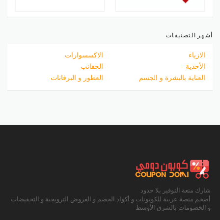
أشهر التصنيفات
الازياء
الاكسسوارات
الأحذية
الحقائب
العناية بالبشرة و الجسم
العطور و البرفانات
شارك متعة التوفير بلا حدود
أضخم منصة عربية للكوبونات و أكواد الخصم و العروض الترويجية و التخفيضات
و الخصومات بالشرق الأوسط