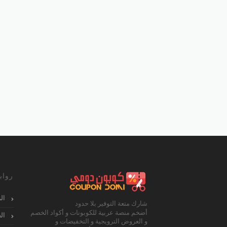
رواب
ال
شارك متعة التوفير بلا حدود
أضخم منصة عربية للكوبونات و أكواد الخصم
ال
و العروض الترويجية و التخفيضات و