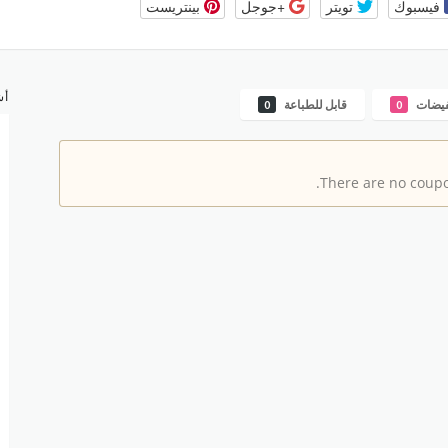
فيسبوك
تويتر
+جوجل
بينتريست
أش
فيضات
قابل للطباعة
0
0
There are no coupon