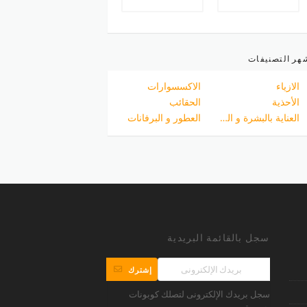
هر التصنيفات
الازياء
الاكسسوارات
الأحذية
الحقائب
العناية بالبشرة و الجسم
العطور و البرفانات
سجل بالقائمة البريدية
إشترك
سجل بريدك الإلكترونى لتصلك كوبونات