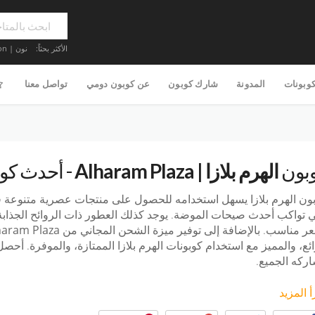
الأكثر بحثاً:
نون | Noon
كوبونات
المدونة
شارك كوبون
عن كوبون دومي
تواصل معنا
بون
الهرم بلازا | Alharam Plaza
- أحدث كود 
ون الهرم بلازا
يسهل استخدامه للحصول على منتجات عصرية متنوعة في 
ي تواكب أحدث صيحات الموضة. يوجد كذلك العطور ذات الروائح الجذابة
ر مناسب. بالإضافة إلى توفير ميزة الشحن المجاني من
Alharam Plaza
ائع، والمميز مع استخدام كوبونات الهرم بلازا الممتازة، والموفرة. أ
ركه الجميع.
أ المزيد