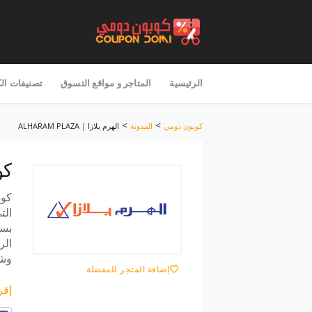
تخطى
للمحتوى
الرئيسية
المتاجر و مواقع التسوق
تصنيفات ال
>
>
كوبون دومي
المدونة
الهرم بلازا | ALHARAM PLAZA
كو
كوب
الت
بسع
الر
وشا
إضافة المتجر للمفضلة
إقر