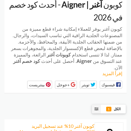
كوبون
آغنر | Aigner
- أحدث كود خصم
في 2026
كوبون آغنر
يوفر للعملاء إمكانية شراء قطع مميزة من
المصنوعات الجلدية الراقية التي تناسب السيدات، والرجال.
من ضمنها الحقائب الجلدية الأنيقة، والمحافظ، والأحزمة.
بالإضافة لبعض قطع الإكسسوار الجلدية، والمجوهرات بسعر
ممتاز. لذا لا تنسى استخدام
كوبونات آغنر
الرائعة، والمميزة
عند التسوق من
Aigner
. أحصل على أحدث
كود خصم آغنر
الآن.
إقرأ المزيد
فيسبوك
تويتر
+جوجل
بينتريست
الكل
1
كوبون آغنر 10% عند تسجيل البريد