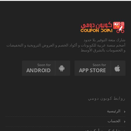
شارك متعة التوفير بلا حدود
أضخم منصة عربية للكوبونات و أكواد الخصم و العروض الترويجية و التخفيضات
و الخصومات بالشرق الأوسط
Soon for
Soon for
ANDROID
APP STORE
روابط كوبون دومي
الرئيسية
الحساب
شارك كوبون أو كود خصم