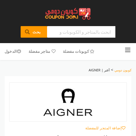
بحث
تخطى
للمحتوى
كوبونات مفضلة
متاجر مفضلة
الدخول
>
كوبون دومي
آغنر | AIGNER
إضافة المتجر للمفضلة