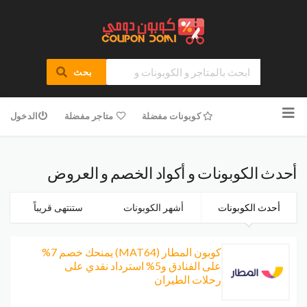
بحث
تخطى
للمحتوى
كوبونات مفضلة
متاجر مفضلة
الدخول
أحدث الكوبونات و أكواد الخصم و العروض
أحدث الكوبونات
أشهر الكوبونات
ستنتهى قريباً
كوبون المطار (MAT64) يمنحك خصم 7%
على الفنادق و5% استرداد نقدي على
رحلات الطيران