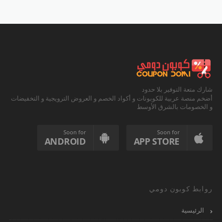
شارك متعة التوفير بلا حدود
أضخم منصة عربية للكوبونات و أكواد الخصم و العروض الترويجية و التخفيضات
و الخصومات بالشرق الأوسط
Soon for
Soon for
ANDROID
APP STORE
روابط كوبون دومي
الرئيسية