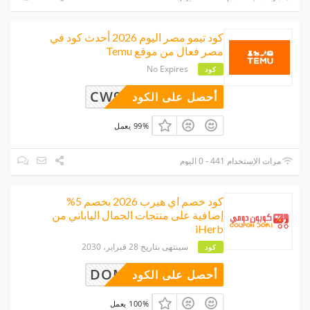
كود تيمو مصر اليوم 2026 أحدث كود في
مصر فعال من موقع Temu
No Expires
كود
CW997292
أحصل على الكود
99% يعمل
مرات الإستخدام 441 - 0 اليوم
كود خصم اي هيرب 2026 بخصم 5%
إضافية على منتجات الجمال الياباني من
iHerb
سينتهى بتاريخ 28 فبراير، 2030
كود
DOMII
أحصل على الكود
100% يعمل