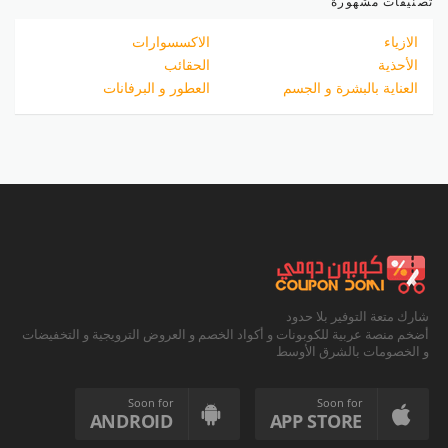
تصنيفات مشهورة
الازياء
الاكسسوارات
الأحذية
الحقائب
العناية بالبشرة و الجسم
العطور و البرفانات
شارك متعة التوفير بلا حدود
أضخم منصة عربية للكوبونات و أكواد الخصم و العروض الترويجية و التخفيضات
و الخصومات بالشرق الأوسط
Soon for
Soon for
ANDROID
APP STORE