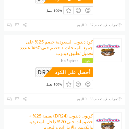
100% يعمل
مرات الإستخدام 37 - 0 اليوم
كود دبدوب السعودية خصم 25% على
جميع االمنتجات + خصم حتى 50% عنددد
تحميل تطبيق دبدوب
No Expires
كود
DR24
أحصل على الكود
100% يعمل
مرات الإستخدام 33 - 0 اليوم
كوبون دبدوب (DR24) بقيمة 25% +
خصومات حتى 70% داخل السعودية
والكويت والإمارات والبحرين